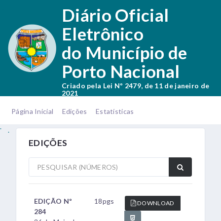
.
Diário Oficial
Eletrônico
do Município de
Porto Nacional
Criado pela Lei Nº 2479, de 11 de janeiro de
2021
.
.
Página Inicial
Edições
Estatísticas
.
.
EDIÇÕES
EDIÇÃO Nº
18pgs
DOWNLOAD
284