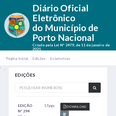
.
Diário Oficial
Eletrônico
do Município de
Porto Nacional
Criado pela Lei Nº 2479, de 11 de janeiro de
2021
.
.
Página Inicial
Edições
Estatísticas
.
.
EDIÇÕES
EDIÇÃO
17pgs
DOWNLOAD
Nº 294