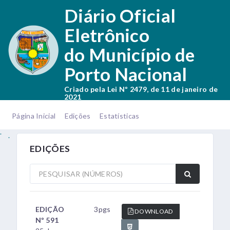
.
Diário Oficial
Eletrônico
do Município de
Porto Nacional
Criado pela Lei Nº 2479, de 11 de janeiro de
2021
.
.
Página Inicial
Edições
Estatísticas
.
.
EDIÇÕES
EDIÇÃO
3pgs
DOWNLOAD
Nº 591