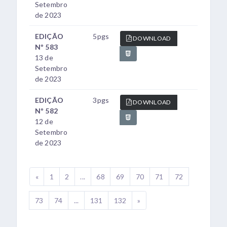
Setembro
de 2023
EDIÇÃO
5pgs
DOWNLOAD
Nº 583
13 de
Setembro
de 2023
EDIÇÃO
3pgs
DOWNLOAD
Nº 582
12 de
Setembro
de 2023
«
1
2
...
68
69
70
71
72
73
74
...
131
132
»