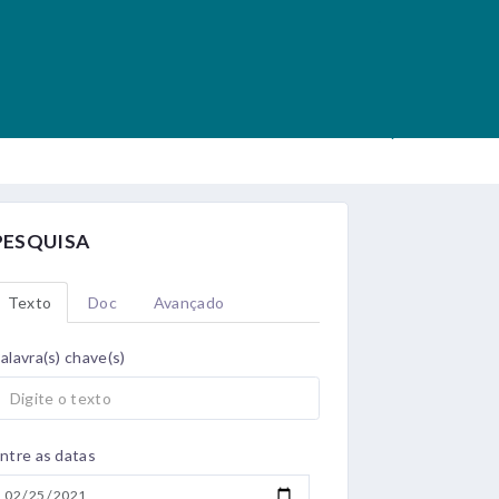
.
.
PESQUISA
Texto
Doc
Avançado
alavra(s) chave(s)
ntre as datas