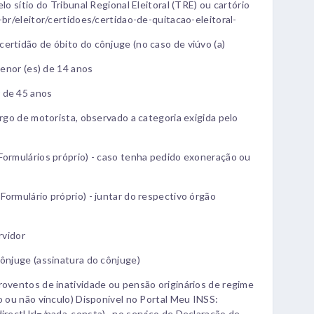
lo sítio do Tribunal Regional Eleitoral (TRE) ou cartório
-br/eleitor/certidoes/certidao-de-quitacao-eleitoral-
ertidão de óbito do cônjuge (no caso de viúvo (a)
menor (es) de 14 anos
 de 45 anos
argo de motorista, observado a categoria exigida pelo
Formulários próprio) - caso tenha pedido exoneração ou
Formulário próprio) - juntar do respectivo órgão
rvidor
cônjuge (assinatura do cônjuge)
roventos de inatividade ou pensão originários de regime
o ou não vínculo) Disponível no Portal Meu INSS:
directUrl=/nada-consta) , no serviço de Declaração de