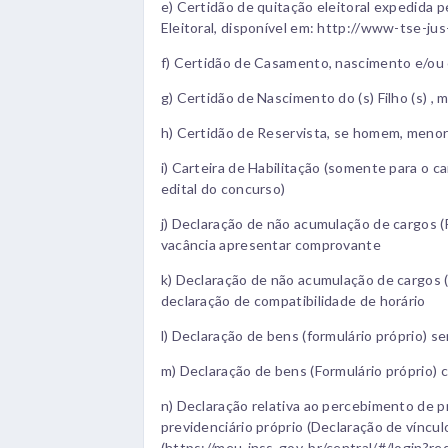
e) Certidão de quitação eleitoral expedida pe
Eleitoral, disponível em: http://www-tse-jus
f) Certidão de Casamento, nascimento e/ou c
g) Certidão de Nascimento do (s) Filho (s) , 
h) Certidão de Reservista, se homem, menor
i) Carteira de Habilitação (somente para o c
edital do concurso)
j) Declaração de não acumulação de cargos (
vacância apresentar comprovante
k) Declaração de não acumulação de cargos (
declaração de compatibilidade de horário
l) Declaração de bens (formulário próprio) se
m) Declaração de bens (Formulário próprio) 
n) Declaração relativa ao percebimento de p
previdenciário próprio (Declaração de víncul
(https://meu-inss-gov-br/central/#/login?re