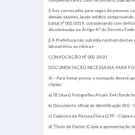
i) Aos convocados para vagas de pessoas co
demais exames, laudo médico comprovando a
Edital nº 001/2019, considerando com defic
discriminadas no Artigo 4-º do Decreto Feder
j) A Prefeitura não subsidia nenhum destes 
laboratórios ou clínicas-
CONVOCAÇÃO Nº 002 20/21
DOCUMENTAÇÃO NECESSÁRIA PARA POS
XI - Para tomar posse, o nomeado deverá ap
cópias:
a) 02 (duas) Fotografias Atuais 3x4 (fundo b
b) Documento oficial de identificação (RG - 
c) Cadastro de Pessoa Física (CPF - Cópia e
d) Título de Eleitor (Cópia e apresentação do