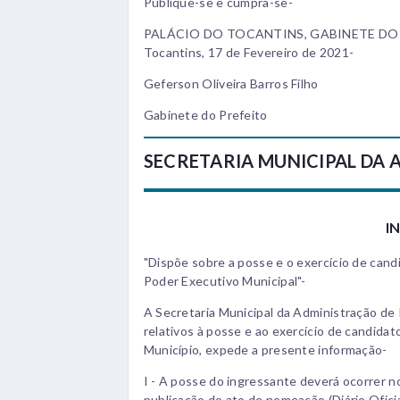
Publique-se e cumpra-se-
PALÁCIO DO TOCANTINS, GABINETE DO 
Tocantins, 17 de Fevereiro de 2021-
Geferson Oliveira Barros Filho
Gabinete do Prefeito
SECRETARIA MUNICIPAL DA
I
"Dispõe sobre a posse e o exercício de can
Poder Executivo Municipal"-
A Secretaria Municipal da Administração de
relativos à posse e ao exercício de candid
Município, expede a presente informação-
I - A posse do ingressante deverá ocorrer n
publicação do ato de nomeação (Diário Oficia