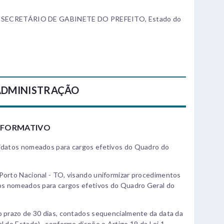
SECRETÁRIO DE GABINETE DO PREFEITO, Estado do
 ADMINISTRAÇÃO
NFORMATIVO
didatos nomeados para cargos efetivos do Quadro do
 Porto Nacional - TO, visando uniformizar procedimentos
atos nomeados para cargos efetivos do Quadro Geral do
o prazo de 30 dias, contados sequencialmente da data da
l do Estado) , conforme dispõe o Artigo 19 da Lei 1-