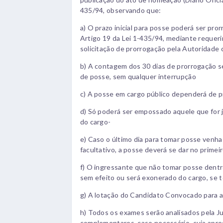
435/94, observando que:
a) O prazo inicial para posse poderá ser pro
Artigo 19 da Lei 1-435/94, mediante reque
solicitação de prorrogação pela Autoridad
b) A contagem dos 30 dias de prorrogação se
de posse, sem qualquer interrupção
c) A posse em cargo público dependerá de pr
d) Só poderá ser empossado aquele que for j
do cargo-
e) Caso o último dia para tomar posse venha
facultativo, a posse deverá se dar no primei
f) O ingressante que não tomar posse dentr
sem efeito ou será exonerado do cargo, se t
g) A lotação do Candidato Convocado para a
h) Todos os exames serão analisados pela Ju
complementares, caso necessário, cuja apre