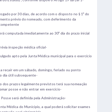
rrogado por 30 dias, de acordo com o disposto no § 1º do
rimento prévio do nomeado, com deferimento da
e competente
rá computada imediatamente ao 30º dia do prazo inicial
évia inspeção médica oficial-
ulgado apto pela Junta Médica municipal para o exercício
 a recair em um sábado, domingo, feriado ou ponto
ro dia útil subsequente-
o dos prazos legalmente previstos terá sua nomeação
omar posse e não entrar em exercício-
 Posse será definida pela Administração-
nta Médica do Município, a qual poderá solicitar exames
sentação será obrigatória-