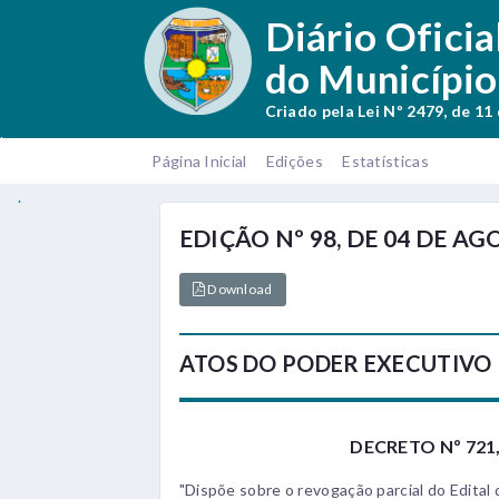
.
Diário Oficia
do Município
Criado pela Lei Nº 2479, de 11
.
Página Inicial
Edições
Estatísticas
.
EDIÇÃO Nº 98, DE 04 DE AG
Download
ATOS DO PODER EXECUTIVO
DECRETO Nº 721,
"Dispõe sobre o revogação parcial do Edital