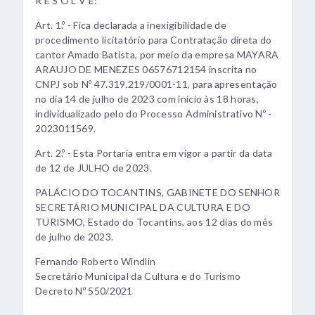
R E S O L V E:
Art. 1.º - Fica declarada a inexigibilidade de
procedimento licitatório para Contratação direta do
cantor Amado Batista, por meio da empresa MAYARA
ARAUJO DE MENEZES 06576712154 inscrita no
CNPJ sob Nº 47.319.219/0001-11, para apresentação
no dia 14 de julho de 2023 com início às 18 horas,
individualizado pelo do Processo Administrativo Nº -
2023011569.
Art. 2.º - Esta Portaria entra em vigor a partir da data
de 12 de JULHO de 2023.
PALÁCIO DO TOCANTINS, GABINETE DO SENHOR
SECRETÁRIO MUNICIPAL DA CULTURA E DO
TURISMO, Estado do Tocantins, aos 12 dias do mês
de julho de 2023.
Fernando Roberto Windlin
Secretário Municipal da Cultura e do Turismo
Decreto Nº 550/2021