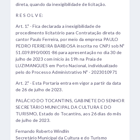
direta, quando da inexigibilidade de licitação.
R E S O L V E:
Art. 1.º - Fica declarada a inexigibilidade de
procedimento licitatório para Contratação direta do
cantor Paulo Ferreira, por meio da empresa PAULO
PEDRO FERREIRA BARBOSA inscrita no CNPJ sob Nº
51.039.890/0001-86 para apresentação no dia 30 de
julho de 2023 com início às 19h na Praia de
LUZIMANGUES em Porto Nacional, individualizado
pelo do Processo Administrativo Nº - 2023010971
Art. 2.º - Esta Portaria entra em vigor a partir da data
de 26 de julho de 2023.
PALÁCIO DO TOCANTINS, GABINETE DO SENHOR
SECRETÁRIO MUNICIPAL DA CULTURA E DO
TURISMO, Estado do Tocantins, aos 26 dias do mês
de julho de 2023.
Fernando Roberto Windlin
Secretário Municipal da Cultura e do Turismo