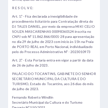
R E S O L V E:
Art. 1.º - Fica declarada a inexigibilidade de
procedimento licitatório para Contratação direta do
DJ TALES DANIEL, por meio da empresa MIKI CELIO
SOUZA MASCARENHAS 00098360124 inscrita no
CNPJ sob Nº 11.862.866/0001-28 para apresentação
no dia 29 de julho de 2023 com início às 15h na Praia
de PORTO REAL em Porto Nacional, individualizado
pelo do Processo Administrativo Nº - 2023010973
Art. 2.º - Esta Portaria entra em vigor a partir da data
de 26 de julho de 2023.
PALÁCIO DO TOCANTINS, GABINETE DO SENHOR
SECRETÁRIO MUNICIPAL DA CULTURA E DO
TURISMO, Estado do Tocantins, aos 26 dias do mês
de julho de 2023.
Fernando Roberto Windlin
Secretário Municipal da Cultura e do Turismo
Decreto Nº 550/2021