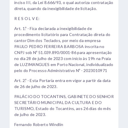
inciso III, da Lei 8.666/93, o qual autoriza contratação
direta, quando da inexigibilidade de licitação.
R E S O L V E:
Art. 1.º - Fica declarada a inexigibilidade de
procedimento licitatório para Contratação direta do
cantor Dim dos Teclados, por meio da empresa
PAULO PEDRO FERREIRA BARBOSA inscrita no
CNPJ sob Nº 51.039.890/0001-86 para apresentação
no dia 28 de julho de 2023 com início às 19h na Praia
de LUZIMANGUES em Porto Nacional, individualizado
pelo do Processo Administrativo Nº - 2023010971
Art. 2.º - Esta Portaria entra em vigor a partir da data
de 26 de julho de 2023.
PALÁCIO DO TOCANTINS, GABINETE DO SENHOR
SECRETÁRIO MUNICIPAL DA CULTURA E DO
TURISMO, Estado do Tocantins, aos 26 dias do mês
de julho de 2023.
Fernando Roberto Windlin