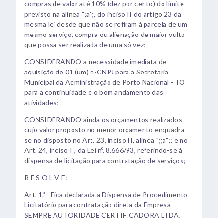
compras de valor até 10% (dez por cento) do limite
previsto na alínea ";a";, do inciso II do artigo 23 da
mesma lei desde que não se refiram à parcela de um
mesmo serviço, compra ou alienação de maior vulto
que possa ser realizada de uma só vez;
CONSIDERANDO a necessidade imediata de
aquisição de 01 (um) e-CNPJ para a Secretaria
Municipal da Administração de Porto Nacional - TO
para a continuidade e o bom andamento das
atividades;
CONSIDERANDO ainda os orçamentos realizados
cujo valor proposto no menor orçamento enquadra-
se no disposto no Art. 23, inciso II, alínea ";;a";; e no
Art. 24, inciso II, da Lei nº. 8.666/93, referindo-se à
dispensa de licitação para contratação de serviços;
R E S O L V E:
Art. 1.º - Fica declarada a Dispensa de Procedimento
Licitatório para contratação direta da Empresa
SEMPRE AUTORIDADE CERTIFICADORA LTDA,