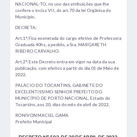
NACIONAL-TO, no uso das atribuições que lhe
confere o inciso VII, do art.70 da lei Orgânica do
Município.
DECRETA:
Art.1°. Fica exonerada do cargo efetivo de Professora
Graduada 40hs, a pedido, a Sra. MARGARETH
RIBEIRO CARVALHO.
Art.2°. Este Decreto entra em vigor na data da sua
publicação, com efeitos a partir do dia 01 de Maio de
2022.
PALÁCIO DO TOCANTINS, GABINETE DO
EXCELENTISSIMO SENHOR PREFEITO DO
MUNICÍPIO DE PORTO NACIONAL, Estado do
Tocantins, aos 20, dias do mês de abril de 2022.
RONIVON MACIEL GAMA
Prefeito Municipal
DECRETO Nº 503, DE 20 DE ABRIL DE 2022.