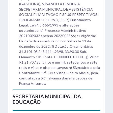
(GASOLINA), VISANDO ATENDER A
SECRETARIA MUNICIPAL DE ASSISTÊNCIA
SOCIAL E HABITAÇÃO E SEUS RESPECTIVOS
PROGRAMAS E SERVIÇOS; c) Fundamento
Legal: Lei nº. 8.666/1993 e alterações
posteriores; d) Processo Administrativo:
2021009032 apenso 2022002866; e) Vigência:
Da data da assinatura do contrato até 31 de
dezembro de 2022; f) Dotação Orçamentária:
31.3101.08.243.1111.2398, 33.90.30 Sub.
Elemento 101 Fonte 15000000010000 ; g) Valor:
R$ 21.707,28 (vinte e um mil, setecentos e sete
reais e vinte e oito centavos); h) Signatários: pela
Contratante, Sr.ª Keila Viana Ribeiro Maciel, pela
contratada a Sr.ª Talyanna Barreira Leobas de
França Antunes.
SECRETARIA MUNICIPAL DA
EDUCAÇÃO