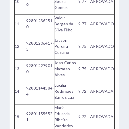
10
Sousa
9,77
APROVADA
6
Gomes
Valdir
92801236251-
11
Borges da
9,77
APROVADO
0
Silva Filho
Jacson
92801206417-
12
Pereira
9,75
APROVADO
5
Cursino
Jean Carlos
92801227901-
13
Mazarao
9,75
APROVADO
0
Alves
Lucília
92801144584-
14
Rodrigues
9,72
APROVADA
4
Barros Luz
Maria
92801155552-
Eduarda
15
9,72
APROVADA
1
Ribeiro
Vanderley