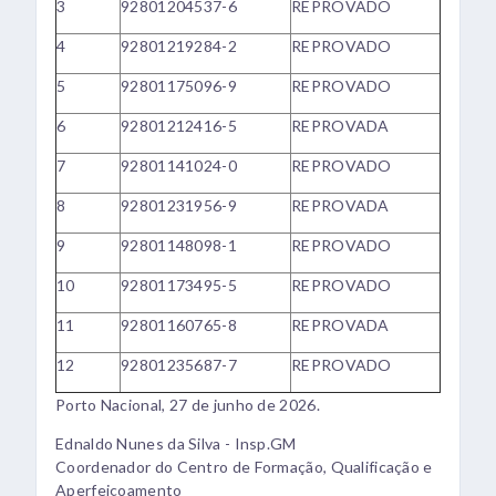
3
92801204537-6
REPROVADO
4
92801219284-2
REPROVADO
5
92801175096-9
REPROVADO
6
92801212416-5
REPROVADA
7
92801141024-0
REPROVADO
8
92801231956-9
REPROVADA
9
92801148098-1
REPROVADO
10
92801173495-5
REPROVADO
11
92801160765-8
REPROVADA
12
92801235687-7
REPROVADO
Porto Nacional, 27 de junho de 2026.
Ednaldo Nunes da Silva - Insp.GM
Coordenador do Centro de Formação, Qualificação e
Aperfeiçoamento