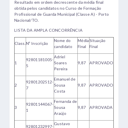
Resultado em ordem decrescente da média final
obtida pelos candidatos no Curso de Formação
Profissional de Guarda Municipal (Classe A) - Porto
Nacional/TO.
LISTA DA AMPLA CONCORRÊNCIA
Nome do
Média
Situação
Class.
Nº Inscrição
candidato
Final
Final
Adriel
92801181005-
1
Soares
9,87
APROVADO
5
Pereira
Emanuel de
92801202512-
2
Sousa
9,87
APROVADO
7
Costa
Fernanda de
92801144067-
3
Sousa
9,87
APROVADA
1
Araújo
Gustavo
92801232997-