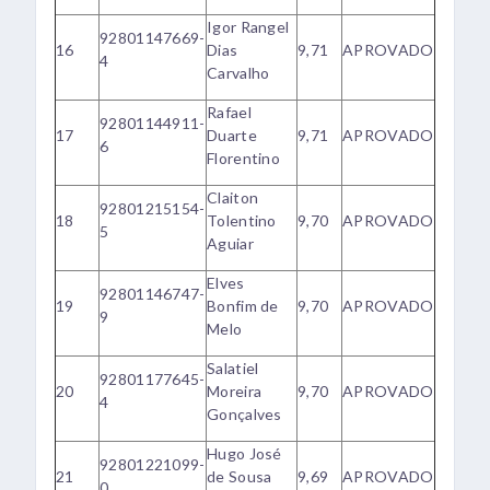
Igor Rangel
92801147669-
16
Dias
9,71
APROVADO
4
Carvalho
Rafael
92801144911-
17
Duarte
9,71
APROVADO
6
Florentino
Claiton
92801215154-
18
Tolentino
9,70
APROVADO
5
Aguiar
Elves
92801146747-
19
Bonfim de
9,70
APROVADO
9
Melo
Salatiel
92801177645-
20
Moreira
9,70
APROVADO
4
Gonçalves
Hugo José
92801221099-
21
de Sousa
9,69
APROVADO
0