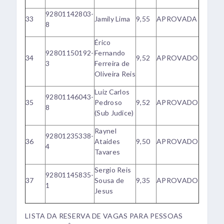
92801142803-
33
Jamily Lima
9,55
APROVADA
8
Érico
92801150192-
Fernando
34
9,52
APROVADO
3
Ferreira de
Oliveira Reis
Luiz Carlos
92801146043-
35
Pedroso
9,52
APROVADO
8
(Sub Judice)
Raynel
92801235338-
36
Ataides
9,50
APROVADO
4
Tavares
Sergio Reis
92801145835-
37
Sousa de
9,35
APROVADO
1
Jesus
LISTA DA RESERVA DE VAGAS PARA PESSOAS