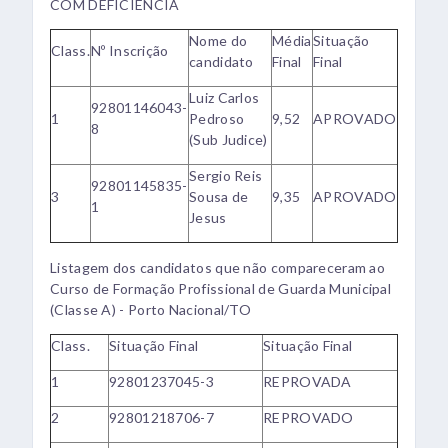
COM DEFICIÊNCIA
Nome do
Média
Situação
Class.
Nº Inscrição
candidato
Final
Final
Luiz Carlos
92801146043-
1
Pedroso
9,52
APROVADO
8
(Sub Judice)
Sergio Reis
92801145835-
3
Sousa de
9,35
APROVADO
1
Jesus
Listagem dos candidatos que não compareceram ao
Curso de Formação Profissional de Guarda Municipal
(Classe A) - Porto Nacional/TO
Class.
Situação Final
Situação Final
1
92801237045-3
REPROVADA
2
92801218706-7
REPROVADO