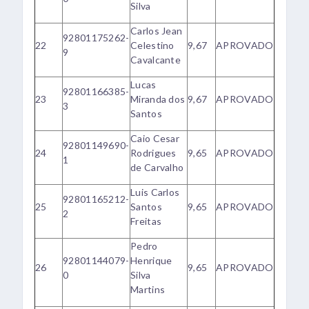
Silva
Carlos Jean
92801175262-
22
Celestino
9,67
APROVADO
9
Cavalcante
Lucas
92801166385-
23
Miranda dos
9,67
APROVADO
3
Santos
Caio Cesar
92801149690-
24
Rodrigues
9,65
APROVADO
1
de Carvalho
Luis Carlos
92801165212-
25
Santos
9,65
APROVADO
2
Freitas
Pedro
92801144079-
Henrique
26
9,65
APROVADO
0
Silva
Martins