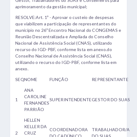
Gestor, Trabalhadores do SUAS e Conselheiros para
aprimoramento da gestão municipal;
RESOLVE:Art. 1º - Aprovar o custeio de despesas
que viabilizem a participação de representantes do
município no 26º Encontro Nacional do CONGEMAS e
Reunião Descentralizada e Ampliada do Conselho
Nacional de Assistência Social (CNAS), utilizando
recurso do IGD-PBF, conforme lista em anexo.do
Conselho Nacional de Assistência Social (CNAS),
utilizando o recurso do IGD-PBF, conforme lista em
anexo.
SEQ
NOME
FUNÇÃO
REPRESENTANTE
ANA
CAROLINE
1
SUPERINTENDENTE
GESTOR DO SUAS
FERNANDES
PARRIÃO
HELLEN
KELLER DA
COORDENADORA
TRABALHADOR/A
2
CRUZ
DO CADÚNICO
DO SUAS