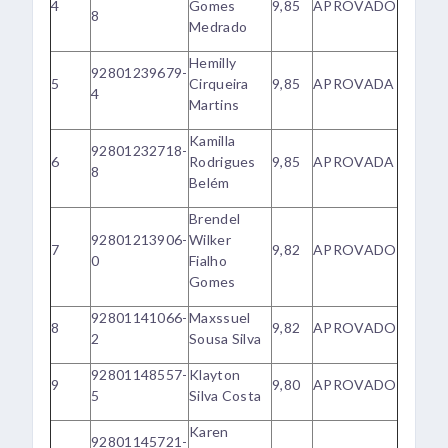
4
Gomes
9,85
APROVADO
8
Medrado
Hemilly
92801239679-
5
Cirqueira
9,85
APROVADA
4
Martins
Kamilla
92801232718-
6
Rodrigues
9,85
APROVADA
8
Belém
Brendel
92801213906-
Wilker
7
9,82
APROVADO
0
Fialho
Gomes
92801141066-
Maxssuel
8
9,82
APROVADO
2
Sousa Silva
92801148557-
Klayton
9
9,80
APROVADO
5
Silva Costa
Karen
92801145721-