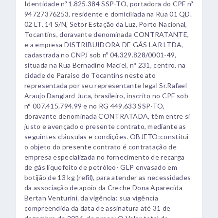
Identidade nº 1.825.384 SSP-TO, portadora do CPF nº
94727376253, residente e domiciliada na Rua 01 QD.
02 LT. 14 S/N, Setor Estação da Luz, Porto Nacional,
Tocantins, doravante denominada CONTRATANTE,
e a empresa DISTRIBUIDORA DE GÁS LAR LTDA,
cadastrada no CNPJ sob nº 04.329.828/0001-49,
situada na Rua Bernadino Maciel, n° 231, centro, na
cidade de Paraiso do Tocantins neste ato
representada por seu representante legal Sr.Rafael
Araujo Danglard Juca, brasileiro, inscrito no CPF sob
n° 007.415.794.99 e no RG 449.633 SSP-TO,
doravante denominada CONTRATADA, têm entre si
justo e avençado o presente contrato, mediante as
seguintes cláusulas e condições. OBJETO:constitui
o objeto do presente contrato é contratação de
empresa especializada no fornecimento de recarga
de gás liquefeito de petróleo- GLP envasado em
botijão de 13 kg (refil), para atender as necessidades
da associação de apoio da Creche Dona Aparecida
Bertan Venturini. da vigência: sua vigência
compreendida da data de assinatura até 31 de