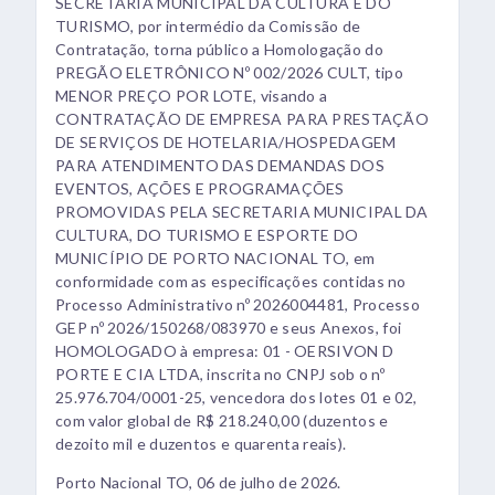
SECRETARIA MUNICIPAL DA CULTURA E DO
TURISMO, por intermédio da Comissão de
Contratação, torna público a Homologação do
PREGÃO ELETRÔNICO Nº 002/2026 CULT, tipo
MENOR PREÇO POR LOTE, visando a
CONTRATAÇÃO DE EMPRESA PARA PRESTAÇÃO
DE SERVIÇOS DE HOTELARIA/HOSPEDAGEM
PARA ATENDIMENTO DAS DEMANDAS DOS
EVENTOS, AÇÕES E PROGRAMAÇÕES
PROMOVIDAS PELA SECRETARIA MUNICIPAL DA
CULTURA, DO TURISMO E ESPORTE DO
MUNICÍPIO DE PORTO NACIONAL TO, em
conformidade com as especificações contidas no
Processo Administrativo nº 2026004481, Processo
GEP nº 2026/150268/083970 e seus Anexos, foi
HOMOLOGADO à empresa: 01 - OERSIVON D
PORTE E CIA LTDA, inscrita no CNPJ sob o nº
25.976.704/0001-25, vencedora dos lotes 01 e 02,
com valor global de R$ 218.240,00 (duzentos e
dezoito mil e duzentos e quarenta reais).
Porto Nacional TO, 06 de julho de 2026.