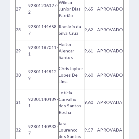
Wilmar
92801236327-
27
Junior Dias
9,65
APROVADO
2
Parrião
92801144658-
Romário da
28
9,62
APROVADO
7
Silva Cruz
Heitor
92801187011-
29
Alencar
9,61
APROVADO
1
Santos
Christopher
92801144812-
30
Lopes De
9,60
APROVADO
9
Lima
Leticia
92801140489-
Carvalho
31
9,60
APROVADA
1
dos Santos
Rocha
Iara
92801140933-
32
Lourenço
9,57
APROVADA
7
dos Santos