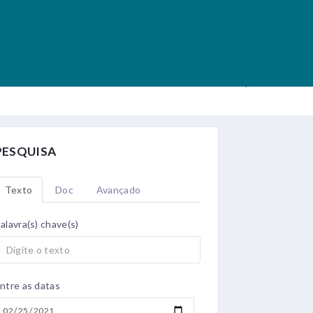
.
.
PESQUISA
Texto
Doc
Avançado
alavra(s) chave(s)
ntre as datas