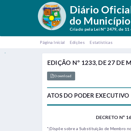
.
Diário Oficia
do Município
Criado pela Lei Nº 2479, de 11
.
Página Inicial
Edições
Estatísticas
.
EDIÇÃO Nº 1233, DE 27 DE 
Download
ATOS DO PODER EXECUTIVO
DECRETO Nº 163
";Dispõe sobre a Substituição de Membro n