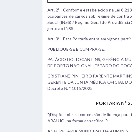
Art. 2º - Conforme estabelecido na Lei 8.213/
ocupantes de cargos sob regime de contrato
Social (INSS) / Regime Geral de Previdência S
junto ao INSS.
Art. 3º - Esta Portaria entra em vigor a parti
PUBLIQUE-SE E CUMPRA-SE.
PALÁCIO DO TOCANTINS, GERÊNCIA MUN
DE PORTO NACIONAL, ESTADO DO TOCAN
CRISTIANE PINHEIRO PARENTE MARTIN
GERENTE DA JUNTA MÉDICA OFICIAL DO
Decreto N. º 1015/2025
PORTARIA Nº 27
";Dispõe sobre a concessão de licença par
ARAUJO, na forma específica. ";
A SECRETARIA MUNICIPAL DA ADMINIS