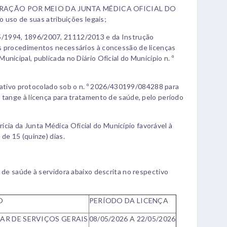
TRAÇÃO POR MEIO DA JUNTA MÉDICA OFICIAL DO
o de suas atribuições legais;
/1994, 1896/2007, 21112/2013 e da Instrução
s procedimentos necessários à concessão de licenças
nicipal, publicada no Diário Oficial do Município n. º
ivo protocolado sob o n. º 2026/430199/084288 para
 tange à licença para tratamento de saúde, pelo período
a da Junta Médica Oficial do Município favorável à
de 15 (quinze) dias.
 de saúde à servidora abaixo descrita no respectivo
O
PERÍODO DA LICENÇA
IAR DE SERVIÇOS GERAIS
08/05/2026 A 22/05/2026