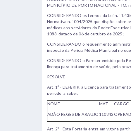
MUNICÍPIO DE PORTO NACIONAL - TO, no us
CONSIDERANDO os termos da Lei n. º 1.435
Normativa n. º 004/2025 que dispõe sobre o
médicas aos servidores do Poder Executivo Mu
1083, datado de 06 de outubro de 2025;
CONSIDERANDO o requerimento administrat
inspeção da Perícia Médica Municipal no que
CONSIDERANDO o Parecer emitido pela Períci
licença para tratamento de saúde, pelo prazo
RESOLVE
Art. 1º - DEFERIR, a Licença para tratament
período, a saber:
NOME
MAT
CARGO
ADÃO REGES DE ARAUJO
110842
OPERAD
Art. 2º - Esta Portaria entra em vigor a parti