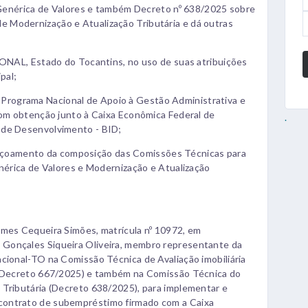
a Genérica de Valores e também Decreto nº 638/2025 sobre
 Modernização e Atualização Tributária e dá outras
, Estado do Tocantins, no uso de suas atribuições
pal;
rograma Nacional de Apoio à Gestão Administrativa e
com obtenção junto à Caixa Econômica Federal de
.
 de Desenvolvimento - BID;
oamento da composição das Comissões Técnicas para
enérica de Valores e Modernização e Atualização
omes Cequeira Simões, matrícula nº 10972, em
Gonçales Siqueira Oliveira, membro representante da
cional-TO na Comissão Técnica de Avaliação imobiliária
s (Decreto 667/2025) e também na Comissão Técnica do
 Tributária (Decreto 638/2025), para implementar e
contrato de subempréstimo firmado com a Caixa