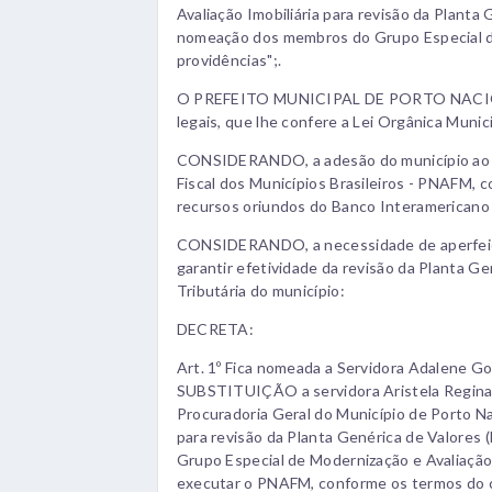
Avaliação Imobiliária para revisão da Plant
nomeação dos membros do Grupo Especial de
providências";.
O PREFEITO MUNICIPAL DE PORTO NACIONAL
legais, que lhe confere a Lei Orgânica Munici
CONSIDERANDO, a adesão do município ao P
Fiscal dos Municípios Brasileiros - PNAFM, 
recursos oriundos do Banco Interamericano
CONSIDERANDO, a necessidade de aperfeiç
garantir efetividade da revisão da Planta G
Tributária do município:
DECRETA:
Art. 1º Fica nomeada a Servidora Adalene G
SUBSTITUIÇÃO a servidora Aristela Regina 
Procuradoria Geral do Município de Porto Na
para revisão da Planta Genérica de Valore
Grupo Especial de Modernização e Avaliação
executar o PNAFM, conforme os termos do 