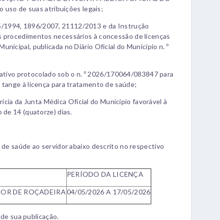
o de suas atribuições legais;
/1994, 1896/2007, 21112/2013 e da Instrução
s procedimentos necessários à concessão de licenças
nicipal, publicada no Diário Oficial do Município n. º
ivo protocolado sob o n. º 2026/170064/083847 para
 tange à licença para tratamento de saúde;
a da Junta Médica Oficial do Município favorável à
 de 14 (quatorze) dias.
o de saúde ao servidor abaixo descrito no respectivo
PERÍODO DA LICENÇA
OR DE ROÇADEIRA
04/05/2026 A 17/05/2026
r de sua publicação.