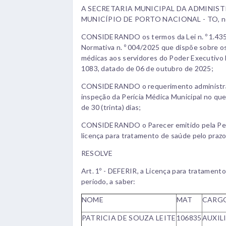
A SECRETARIA MUNICIPAL DA ADMINIS
MUNICÍPIO DE PORTO NACIONAL - TO, no us
CONSIDERANDO os termos da Lei n. º 1.435
Normativa n. º 004/2025 que dispõe sobre o
médicas aos servidores do Poder Executivo Mu
1083, datado de 06 de outubro de 2025;
CONSIDERANDO o requerimento administrat
inspeção da Perícia Médica Municipal no que
de 30 (trinta) dias;
CONSIDERANDO o Parecer emitido pela Períci
licença para tratamento de saúde pelo prazo 
RESOLVE
Art. 1º - DEFERIR, a Licença para tratamento
período, a saber:
NOME
MAT
CARG
PATRICIA DE SOUZA LEITE
106835
AUXIL