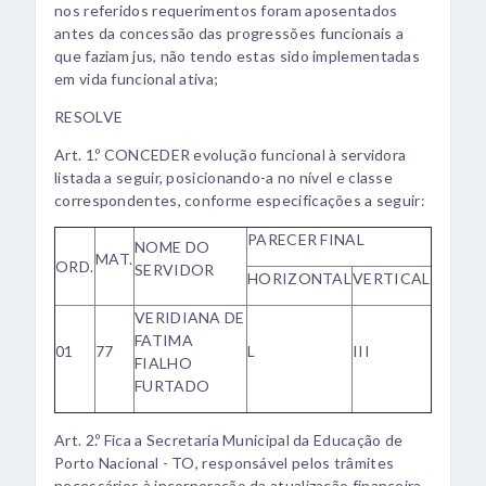
nos referidos requerimentos foram aposentados
antes da concessão das progressões funcionais a
que faziam jus, não tendo estas sido implementadas
em vida funcional ativa;
RESOLVE
Art. 1.º CONCEDER evolução funcional à servidora
listada a seguir, posicionando-a no nível e classe
correspondentes, conforme especificações a seguir:
PARECER FINAL
NOME DO
MAT.
ORD.
SERVIDOR
HORIZONTAL
VERTICAL
VERIDIANA DE
FATIMA
01
77
L
III
FIALHO
FURTADO
Art. 2.º Fica a Secretaria Municipal da Educação de
Porto Nacional - TO, responsável pelos trâmites
necessários à incorporação da atualização financeira