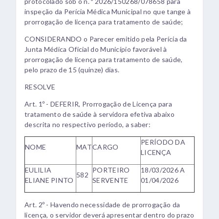
protocolado sob o n. º 2026/150268/078658 para
inspeção da Perícia Médica Municipal no que tange à
prorrogação de licença para tratamento de saúde;
CONSIDERANDO o Parecer emitido pela Perícia da
Junta Médica Oficial do Município favorável à
prorrogação de licença para tratamento de saúde,
pelo prazo de 15 (quinze) dias.
RESOLVE
Art. 1º - DEFERIR, Prorrogação de Licença para
tratamento de saúde à servidora efetiva abaixo
descrita no respectivo período, a saber:
PERÍODO DA
NOME
MAT
CARGO
LICENÇA
EULILIA
PORTEIRO
18/03/2026 A
582
ELIANE PINTO
SERVENTE
01/04/2026
Art. 2º - Havendo necessidade de prorrogação da
licença, o servidor deverá apresentar dentro do prazo