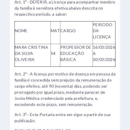
Art. 1º - DEFERIR, a Licença para acompanhar membro
da família à servidora efetiva abaixo descrita no
respectivo período, a saber:
PERÍODO
NOME
MAT
CARGO
DA
LICENÇA
MARA CRISTINA
PROFESSOR DE
16/03/2026
DA SILVA
54
EDUCAÇÃO
A
OLIVEIRA
BÁSICA
30/03/2026
Art. 2º - A licença por motivo de doença em pessoa da
família é concedida sem prejuízo da remuneração do
cargo efetivo, até 90 (noventa) dias, podendo ser
prorrogado por igual prazo, mediante parecer de
Junta Médica credenciado pela prefeitura, e,
excedendo este prazo, sem remuneração.
Art. 3º - Esta Portaria entra em vigor a partir de sua
publicação.