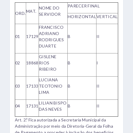
PARECER FINAL
NOME DO
MAT.
ORD.
SERVIDOR
HORIZONTAL
VERTICAL
FRANCISCO
ADRIANO
01
17129
B
II
RODRIGUES
DUARTE
GISLENE
02
18868
RIOS
B
I
RIBEIRO
LUCIANA
03
17133
TEOTONIO
B
II
LIMA
LILIAN BISPO
04
17131
B
II
DAS NEVES
Art. 2.º Fica autorizada a Secretaria Municipal da
Administração por meio da Diretoria-Geral da Folha
de Pagamento a proceder à inclusão dos benefícios