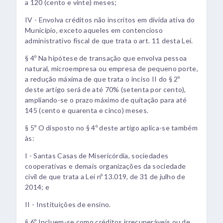
a 120 (cento e vinte) meses;
IV - Envolva créditos não inscritos em dívida ativa do
Município, exceto aqueles em contencioso
administrativo fiscal de que trata o art. 11 desta Lei.
§ 4º Na hipótese de transação que envolva pessoa
natural, microempresa ou empresa de pequeno porte,
a redução máxima de que trata o inciso II do § 2º
deste artigo será de até 70% (setenta por cento),
ampliando-se o prazo máximo de quitação para até
145 (cento e quarenta e cinco) meses.
§ 5º O disposto no § 4º deste artigo aplica-se também
às:
I - Santas Casas de Misericórdia, sociedades
cooperativas e demais organizações da sociedade
civil de que trata a Lei nº 13.019, de 31 de julho de
2014; e
II - Instituições de ensino.
§ 6º Incluem-se como créditos irrecuperáveis ou de