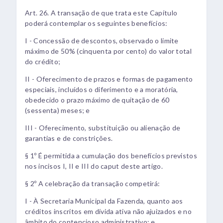
Art. 26. A transação de que trata este Capítulo
poderá contemplar os seguintes benefícios:
I - Concessão de descontos, observado o limite
máximo de 50% (cinquenta por cento) do valor total
do crédito;
II - Oferecimento de prazos e formas de pagamento
especiais, incluídos o diferimento e a moratória,
obedecido o prazo máximo de quitação de 60
(sessenta) meses; e
III - Oferecimento, substituição ou alienação de
garantias e de constrições.
§ 1º É permitida a cumulação dos benefícios previstos
nos incisos I, II e III do caput deste artigo.
§ 2º A celebração da transação competirá:
I - À Secretaria Municipal da Fazenda, quanto aos
créditos inscritos em dívida ativa não ajuizados e no
âmbito do contencioso administrativo; e