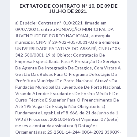
EXTRATO DE CONTRATO Nº 10, DE 09 DE
JULHO DE 2021.
a) Espécie: Contrato nº- 010/2021, firmado em
09/07/2021, entre a FUNDAÇÃO MUNICIPAL DA
JUVENTUDE DE PORTO NACIONAL, autarquia
municipal, CNPJ nº 29-902-435/0001-03 e a empresa
UNIVERSIDADE PATATIVA DO ASSARÉ, CNPJ nº 05-
342-580/0001-19 b) Objeto: Contratação De
Empresa Especializada Para A Prestação De Serviços
De Agente De Integração De Estagios, Com Vistas À
Gestão Das Bolsas Para O Programa De Estágio Da
Prefeitura Municipal De Porto Nacional, Através Da
Fundação Municipal Da Juventude De Porto Nacional,
Visando Atender Estudantes De Ensino Médio E De
Curso Técnico E Superior Para O Preenchimento De
Até 195 Vagas De Estágio Não Obrigatorio c)
Fundamento Legal: Lei nº 8-666, de 21 de junho de 1-
993 d) Processo: 2021004695 e) Vigência: 07 (sete)
meses a contar da assinatura f) Dotações
Orçamentárias: 25-2501-14-244-0004-2092 339039-