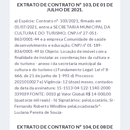
EXTRATO DE CONTRATO Nº 103, DE 01 DE
JULHO DE 2021.
a) Espécie: Contrato nº- 103/2021, firmado em
01/07/2021, entre a SECRETARIA MUNICIPAL DA
CULTURA E DO TURISMO, CNPJ nº 27-051-
863/0001-44 e a empresa Comunidade de saúde
desenvolvimento e educação, CNPJ nº 01-189-
836/0001-49 b) Objeto: Locação de imóvel com a
finalidade de instalar as coordenações da cultura e
do turismo - anexo i da secretaria municipal da
cultura e do turismo c) Fundamento Legal: Lei nº 8-
666, de 21 de junho de 1-993 d) Processo:
2021010027 e) Vigência: 12 (doze) meses, contados
da data da assinatura: 15-1513-04-122-1140-2000
339039 FONTE: 0010 g) Valor Global:R$ 14-000,00
(quatorze mil reais) - h) Signatários: peloLocatário, Sr-
Fernando Roberto Windline pelaLocadoraaSrª-
Luciana Pereira de Souza-
EXTRATO DE CONTRATO Nº 104, DE 08 DE