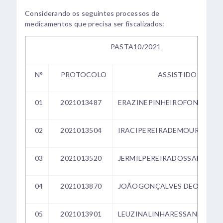
Considerando os seguintes processos de
medicamentos que precisa ser fiscalizados:
PASTA10/2021
N°
PROTOCOLO
ASSISTIDO
01
2021013487
ERAZINEPINHEIROFONSECA
02
2021013504
IRACIPEREIRADEMOURA
03
2021013520
JERMILPEREIRADOSSANTOS
04
2021013870
JOÃOGONÇALVES DEOLIVEIR
05
2021013901
LEUZINALINHARESSANTANA