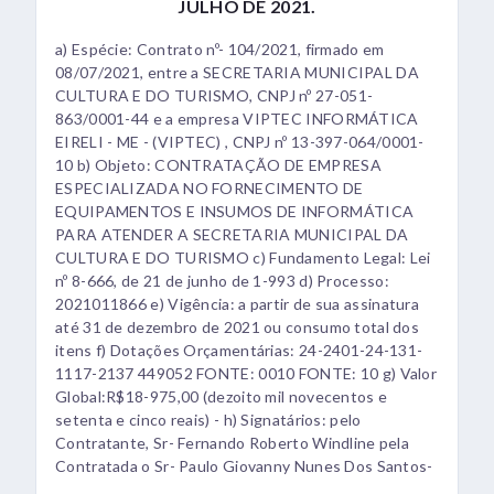
JULHO DE 2021.
a) Espécie: Contrato nº- 104/2021, firmado em
08/07/2021, entre a SECRETARIA MUNICIPAL DA
CULTURA E DO TURISMO, CNPJ nº 27-051-
863/0001-44 e a empresa VIPTEC INFORMÁTICA
EIRELI - ME - (VIPTEC) , CNPJ nº 13-397-064/0001-
10 b) Objeto: CONTRATAÇÃO DE EMPRESA
ESPECIALIZADA NO FORNECIMENTO DE
EQUIPAMENTOS E INSUMOS DE INFORMÁTICA
PARA ATENDER A SECRETARIA MUNICIPAL DA
CULTURA E DO TURISMO c) Fundamento Legal: Lei
nº 8-666, de 21 de junho de 1-993 d) Processo:
2021011866 e) Vigência: a partir de sua assinatura
até 31 de dezembro de 2021 ou consumo total dos
itens f) Dotações Orçamentárias: 24-2401-24-131-
1117-2137 449052 FONTE: 0010 FONTE: 10 g) Valor
Global:R$18-975,00 (dezoito mil novecentos e
setenta e cinco reais) - h) Signatários: pelo
Contratante, Sr- Fernando Roberto Windline pela
Contratada o Sr- Paulo Giovanny Nunes Dos Santos-