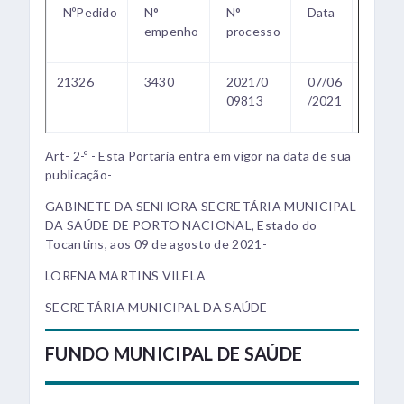
NºPedido
N°
N°
Data
Valor
empenho
processo
Empe
21326
3430
2021/0
07/06
R$1-
09813
/2021
790,0
Art- 2-º - Esta Portaria entra em vigor na data de sua
publicação-
GABINETE DA SENHORA SECRETÁRIA MUNICIPAL
DA SAÚDE DE PORTO NACIONAL, Estado do
Tocantins, aos 09 de agosto de 2021-
LORENA MARTINS VILELA
SECRETÁRIA MUNICIPAL DA SAÚDE
FUNDO MUNICIPAL DE SAÚDE