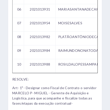
06
2021013931
MARIASANTANADECARVALH
07
2021013954
MOISESALVES
08
2021013982
PLATÃOANTÔNIODECARVAL
09
2021013984
RAIMUNDONONATODASILVA
10
2021013988
ROSILDALOPESSAMPAIO
RESOLVE:
Art- 1º - Designar como Fiscal de Contrato o servidor
MARCELO P- MIGUEL - Gerente de Aquisição e
Logística, para que acompanhe e fiscalize todas as
fases/etapas da execução contratual-