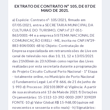
EXTRATO DE CONTRATO Nº 105, DE 07 DE
MAIO DE 2021.
a) Espécie: Contrato nº- 105/2021, firmado em
07/05/2021, entre a SECRETARIA MUNICIPAL DA
CULTURA E DO TURISMO, CNPJ nº 27-051-
863/0001-44 e a empresa SISTEMA NACIONAL DE
COMUNICAÇÃO EIRELI - ME, incrita no CNPJ Nº29-
883-804/0001-68 b) Objeto: Contratação de
Empresa especializada em retransmissões de Live em
canal de televisão nos dias 10, 11, 12 e 13/05/2021
das 21h00min às 23:h30min como reprise das Lives
realizadas por esta secretaria durante a programação
do Projeto Circuito Cultural Porto Nacional - 1ª Etapa
- totalmente online, no Município de Porto Nacional
c) Fundamento Legal: Lei nº 8-666, de 21 de junho de
1-993 d) Processo: 2021010809 e) Vigência: A partir
de sua assinatura até 13 de Maiode 2021 f) Dotações
Orçamentárias: 15-1513-13-392-0003-2097 339039
FONTE-10 g) Valor Global:R$ 15-968,00 (quinze mil
novecentos e sessenta e oito reais) - h) Signatários: