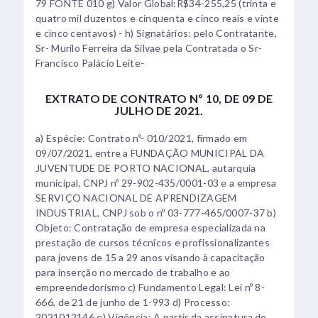
79 FONTE 010 g) Valor Global:R$34-255,25 (trinta e
quatro mil duzentos e cinquenta e cinco reais e vinte
e cinco centavos) - h) Signatários: pelo Contratante,
Sr- Murilo Ferreira da Silvae pela Contratada o Sr-
Francisco Palácio Leite-
EXTRATO DE CONTRATO Nº 10, DE 09 DE
JULHO DE 2021.
a) Espécie: Contrato nº- 010/2021, firmado em
09/07/2021, entre a FUNDAÇÃO MUNICIPAL DA
JUVENTUDE DE PORTO NACIONAL, autarquia
municipal, CNPJ nº 29-902-435/0001-03 e a empresa
SERVIÇO NACIONAL DE APRENDIZAGEM
INDUSTRIAL, CNPJ sob o nº 03-777-465/0007-37 b)
Objeto: Contratação de empresa especializada na
prestação de cursos técnicos e profissionalizantes
para jovens de 15 a 29 anos visando à capacitação
para inserção no mercado de trabalho e ao
empreendedorismo c) Fundamento Legal: Lei nº 8-
666, de 21 de junho de 1-993 d) Processo:
2021012146 e) Vigência: A partir da assinatura do