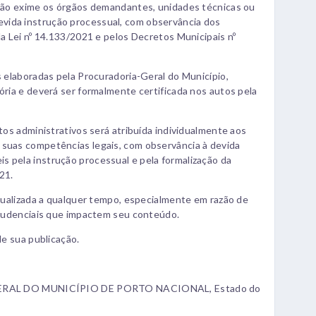
a não exime os órgãos demandantes, unidades técnicas ou
vida instrução processual, com observância dos
la Lei nº 14.133/2021 e pelos Decretos Municipais nº
s elaboradas pela Procuradoria-Geral do Município,
ória e deverá ser formalmente certificada nos autos pela
atos administrativos será atribuída individualmente aos
 suas competências legais, com observância à devida
s pela instrução processual e pela formalização da
21.
atualizada a qualquer tempo, especialmente em razão de
sprudenciais que impactem seu conteúdo.
de sua publicação.
AL DO MUNICÍPIO DE PORTO NACIONAL, Estado do