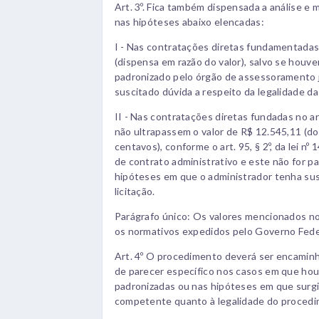
Art. 3º. Fica também dispensada a análise e 
nas hipóteses abaixo elencadas:
I - Nas contratações diretas fundamentadas no
(dispensa em razão do valor), salvo se houve
padronizado pelo órgão de assessoramento j
suscitado dúvida a respeito da legalidade da
II - Nas contratações diretas fundadas no ar
não ultrapassem o valor de R$ 12.545,11 (doz
centavos), conforme o art. 95, § 2º, da lei nº
de contrato administrativo e este não for p
hipóteses em que o administrador tenha susc
licitação.
Parágrafo único: Os valores mencionados nos 
os normativos expedidos pelo Governo Federa
Art. 4º O procedimento deverá ser encaminh
de parecer específico nos casos em que houv
padronizadas ou nas hipóteses em que surg
competente quanto à legalidade do procedi