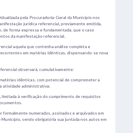
dividualizada pela Procuradoria-Geral do Município nos
nifestação jurídica referencial, previamente emitida,
e, de forma expressa e fundamentada, que o caso
ntos da manifestação referencial.
erencial aquela que contenha análise completa e
 recorrentes em matérias idênticas, dispensando-se nova
referencial observará, cumulativamente:
 matérias idênticas, com potencial de comprometer a
da atividade administrativa;
da, limitada à verificação do cumprimento de requisitos
 documentos.
ser formalmente numerados, assinados e arquivados em
o Município, sendo obrigatória sua juntada nos autos em