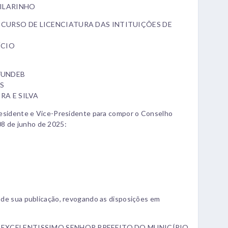
VILARINHO
CURSO DE LICENCIATURA DAS INTITUIÇÕES DE
ÍCIO
FUNDEB
ES
RA E SILVA
idente e Vice-Presidente para compor o Conselho
08 de junho de 2025:
ta de sua publicação, revogando as disposições em
 EXCELENTISSIMO SENHOR PREFEITO DO MUNICÍPIO