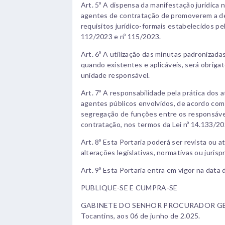
Art. 5º A dispensa da manifestação jurídic
agentes de contratação de promoverem a de
requisitos jurídico-formais estabelecidos pe
112/2023 e nº 115/2023.
Art. 6º A utilização das minutas padronizada
quando existentes e aplicáveis, será obrigat
unidade responsável.
Art. 7º A responsabilidade pela prática dos 
agentes públicos envolvidos, de acordo com
segregação de funções entre os responsávei
contratação, nos termos da Lei nº 14.133/20
Art. 8º Esta Portaria poderá ser revista ou 
alterações legislativas, normativas ou juri
Art. 9º Esta Portaria entra em vigor na data 
PUBLIQUE-SE E CUMPRA-SE
GABINETE DO SENHOR PROCURADOR GER
Tocantins, aos 06 de junho de 2.025.