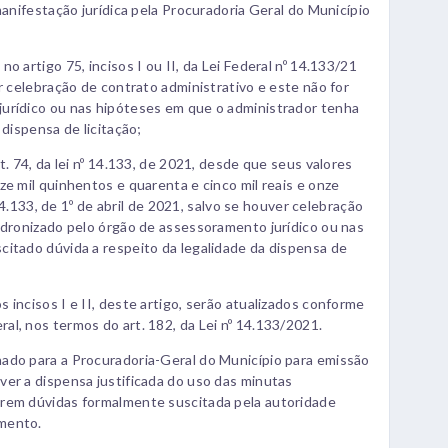
manifestação jurídica pela Procuradoria Geral do Município
 artigo 75, incisos I ou II, da Lei Federal nº 14.133/21
r celebração de contrato administrativo e este não for
urídico ou nas hipóteses em que o administrador tenha
 dispensa de licitação;
t. 74, da lei nº 14.133, de 2021, desde que seus valores
e mil quinhentos e quarenta e cinco mil reais e onze
 14.133, de 1º de abril de 2021, salvo se houver celebração
adronizado pelo órgão de assessoramento jurídico ou nas
itado dúvida a respeito da legalidade da dispensa de
incisos I e II, deste artigo, serão atualizados conforme
l, nos termos do art. 182, da Lei nº 14.133/2021.
ado para a Procuradoria-Geral do Município para emissão
er a dispensa justificada do uso das minutas
irem dúvidas formalmente suscitada pela autoridade
mento.