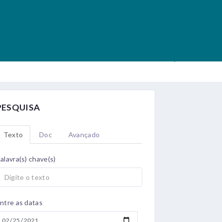
.
.
PESQUISA
Texto
Doc
Avançado
alavra(s) chave(s)
ntre as datas